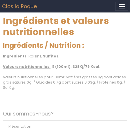
Clos la Roque
Ingrédients et valeurs
nutritionnelles
Ingrédients / Nutrition :
Ingredients:
Raisins,
Sulfites
.
Valeurs nutritionnelles:
E (100ml): 328Kj/79 Kcal.
Valeurs nutritionnelles pour 100ml: Matières grasses 0g dont acides
gras saturés 0g. / Glucides 0.7g dont sucres 0.03g. / Protéines 0g. /
Sel 0g.
Qui sommes-nous?
Présentation