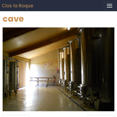
Clos la Roque
cave